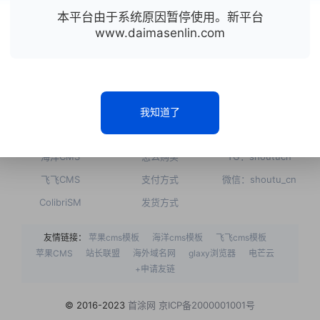
我们有更专业的团队为您保驾护航。
本平台由于系统原因暂停使用。新平台
www.daimasenlin.com
点击联系客服
热门主题
常见问题
联系我们
我知道了
苹果CMS
如何注册
QQ：2686114666
海洋CMS
怎么购买
TG：shoutucn
飞飞CMS
支付方式
微信：shoutu_cn
ColibriSM
发货方式
友情链接：
苹果cms模板
海洋cms模板
飞飞cms模板
苹果CMS
站长联盟
海外域名网
glaxy浏览器
电芒云
+申请友链
© 2016-2023
首涂网
京ICP备2000001001号