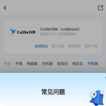
ColibriSM（colibrism）
最好的 PHP 社交网络脚本
官网地址
官方文档
官网演示
程序下载
终端
不限
电脑端
手机端
自适应
响应式
平板端
套系
不限
开源共享版
免费体验版
试用预售版
授权共
常见问题
首涂模板，让建站更简单
现有产品不能满足您需求的时候可以找我们定制