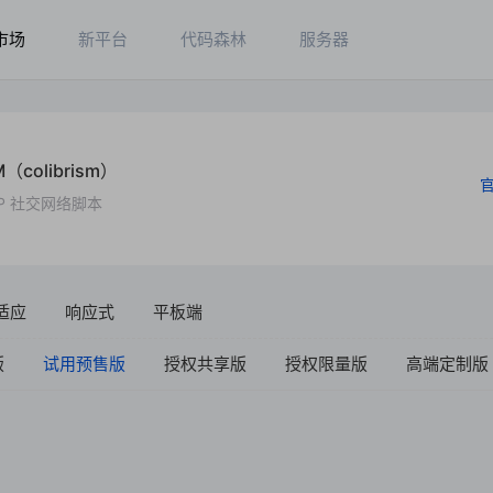
市场
新平台
代码森林
服务器
SM（colibrism）
HP 社交网络脚本
适应
响应式
平板端
版
试用预售版
授权共享版
授权限量版
高端定制版