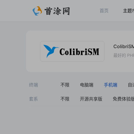
首页
主题
Colibri
最好的 P
终端
不限
电脑端
手机端
自
套系
不限
开源共享版
免费体验