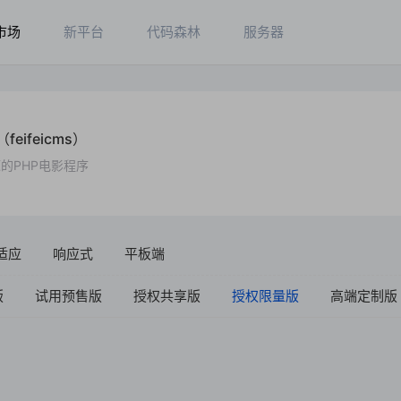
市场
新平台
代码森林
服务器
feifeicms）
的PHP电影程序
适应
响应式
平板端
版
试用预售版
授权共享版
授权限量版
高端定制版