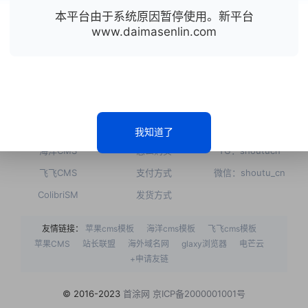
我们有更专业的团队为您保驾护航。
本平台由于系统原因暂停使用。新平台
www.daimasenlin.com
点击联系客服
热门主题
常见问题
联系我们
苹果CMS
如何注册
QQ：2686114666
我知道了
海洋CMS
怎么购买
TG：shoutucn
飞飞CMS
支付方式
微信：shoutu_cn
ColibriSM
发货方式
友情链接：
苹果cms模板
海洋cms模板
飞飞cms模板
苹果CMS
站长联盟
海外域名网
glaxy浏览器
电芒云
+申请友链
© 2016-2023
首涂网
京ICP备2000001001号