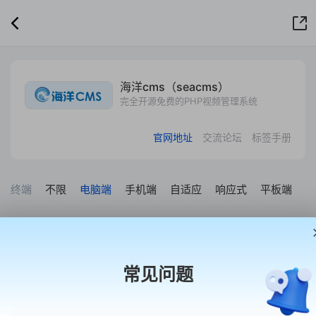
海洋cms（seacms）
完全开源免费的PHP视频管理系统
官网地址
交流论坛
标签手册
终端
不限
电脑端
手机端
自适应
响应式
平板端
套系
不限
开源共享版
免费体验版
试用预售版
授权共
常见问题
首涂模板，让建站更简单
现有产品不能满足您需求的时候可以找我们定制