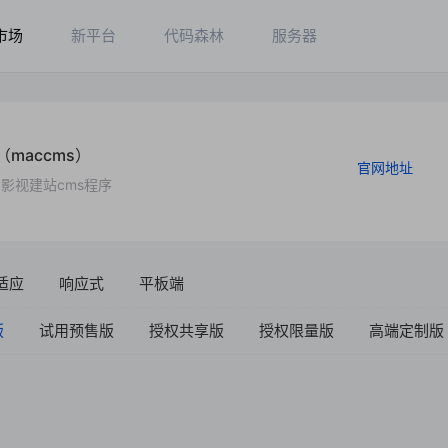
市场
新平台
代码森林
服务器
（maccms）
官网地址
影视建站cms程序
适应
响应式
平板端
版
试用预售版
授权共享版
授权限量版
高端定制版