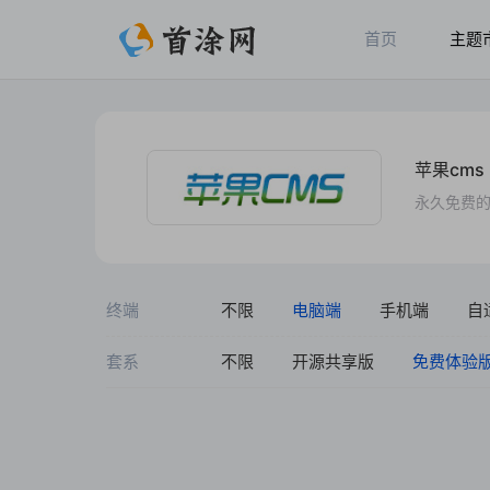
首页
主题
苹果cms
永久免费的
终端
不限
电脑端
手机端
自
套系
不限
开源共享版
免费体验