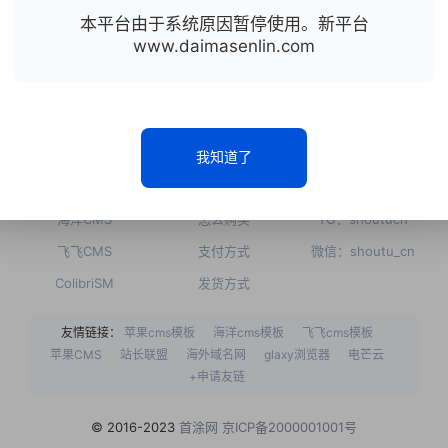
我们有更专业的团队为您保驾护航。
本平台由于系统原因暂停使用。新平台
www.daimasenlin.com
点击联系客服
热门主题
常见问题
联系我们
我知道了
苹果CMS
如何注册
QQ：2686114666
海洋CMS
怎么购买
TG：shoutucn
飞飞CMS
支付方式
微信：shoutu_cn
ColibriSM
发货方式
友情链接：
苹果cms模板
海洋cms模板
飞飞cms模板
苹果CMS
站长联盟
海外域名网
glaxy浏览器
电芒云
+申请友链
© 2016-2023
首涂网
京ICP备2000001001号