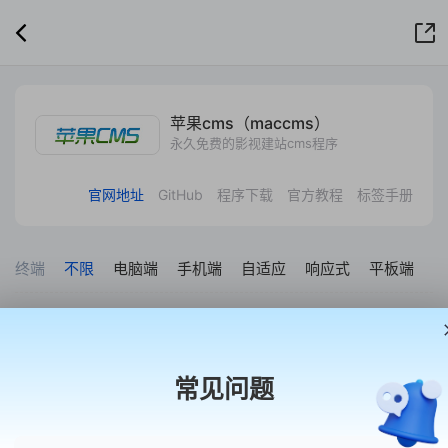
苹果cms（maccms）
永久免费的影视建站cms程序
官网地址
GitHub
程序下载
官方教程
标签手册
终端
不限
电脑端
手机端
自适应
响应式
平板端
套系
不限
开源共享版
免费体验版
试用预售版
授权共
常见问题
首涂模板，让建站更简单
现有产品不能满足您需求的时候可以找我们定制