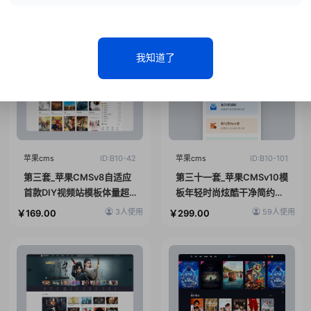
为您精心提供时下市场主流主题产品
我知道了
苹果cms
ID:B10-42
苹果cms
ID:B10-101
第三套_苹果CMSv8自适应
第三十一套_苹果CMSv10模
首款DIY视频站模板体量超
板年轻时尚炫酷干净简约系
小极速运行
UI影视模板
3人使用
59人使用
￥169.00
￥299.00