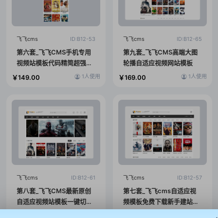
飞飞cms
ID:B12-53
飞飞cms
ID:B12-65
第六套_飞飞CMS手机专用
第九套_飞飞CMS高端大图
视频站模板代码精简超强优
轮播自适应视频网站模板
化百度SEO
1人使用
1人使用
￥149.00
￥169.00
飞飞cms
ID:B12-61
飞飞cms
ID:B12-57
第八套_飞飞CMS最新原创
第七套_飞飞cms自适应视
自适应视频站模板一键切换
频模板免费下载新手建站入
4种主题样式
门体验版本
1人使用
1人使用
￥149.00
￥0.00