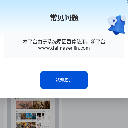
常见问题
本平台由于系统原因暂停使用。新平台
www.daimasenlin.com
飞飞cms
ID:B12-49
飞飞cms
ID:B12-45
第五套_飞飞CMS精简纯白
第四套_飞飞CMS最新原创
色DIY自适应视频站模板
自适应视频站商业版挖片模
板
我知道了
0人使用
1人使用
￥139.00
￥149.00