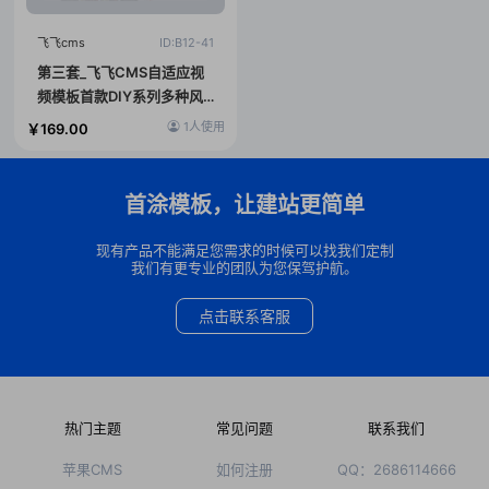
飞飞cms
ID:B12-41
第三套_飞飞CMS自适应视
频模板首款DIY系列多种风
格样式任选【第三套】
1人使用
￥169.00
首涂模板，让建站更简单
现有产品不能满足您需求的时候可以找我们定制
我们有更专业的团队为您保驾护航。
点击联系客服
热门主题
常见问题
联系我们
苹果CMS
如何注册
QQ：2686114666